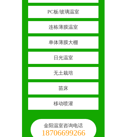
PC板/玻璃温室
连栋薄膜温室
单体薄膜大棚
日光温室
无土栽培
苗床
移动喷灌
金阳温室咨询电话
18706699266