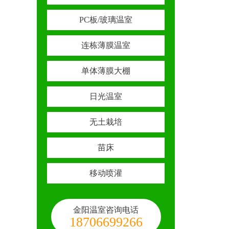
PC板/玻璃温室
连栋薄膜温室
单体薄膜大棚
日光温室
无土栽培
苗床
移动喷灌
金阳温室咨询电话
18706699266