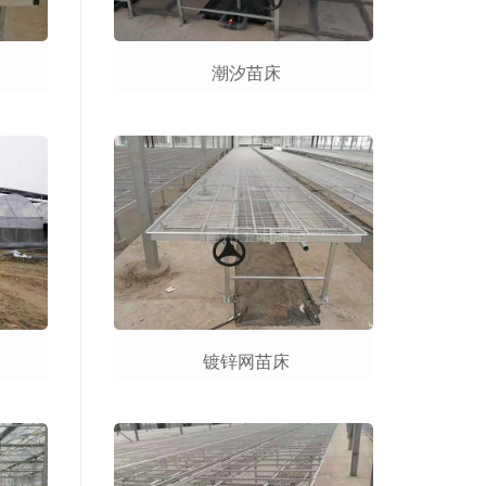
潮汐苗床
镀锌网苗床