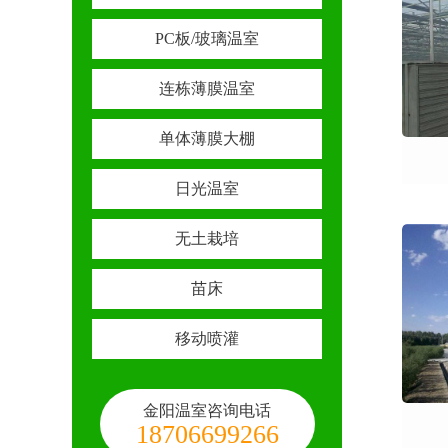
PC板/玻璃温室
连栋薄膜温室
单体薄膜大棚
日光温室
无土栽培
苗床
移动喷灌
金阳温室咨询电话
18706699266